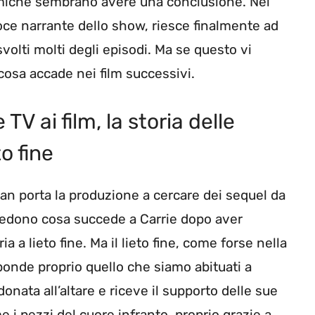
amiche sembrano avere una conclusione. Nel
 voce narrante dello show, riesce finalmente ad
volti molti degli episodi. Ma se questo vi
cosa accade nei film successivi.
TV ai film, la storia delle
o fine
an porta la produzione a cercare dei sequel da
hiedono cosa succede a Carrie dopo aver
a a lieto fine. Ma il lieto fine, come forse nella
ponde proprio quello che siamo abituati a
onata all’altare e riceve il supporto delle sue
e i pezzi del cuore infranto, proprio grazie a