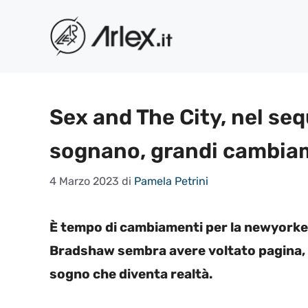
Vai
al
contenuto
Sex and The City, nel sequ
sognano, grandi cambia
4 Marzo 2023
di
Pamela Petrini
È tempo di cambiamenti per la newyorkes
Bradshaw sembra avere voltato pagina, ma
sogno che diventa realtà.