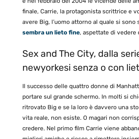
e nel febbraio del 2004 le vicende delle 
finale, Carrie, la protagonista scrittrice e
avere Big, l’uomo attorno al quale si sono s
sembra un lieto fine
, aspettate di vedere 
Sex and The City, dalla serie 
newyorkesi senza o con liet
Il successo delle quattro donne di Manhatt
portare sul grande schermo. In molti si c
ritrovato Big e se la loro è davvero una stori
vita reale, non esiste. O magari non corris
credere. Nel primo film Carrie viene abband
migliori amiche e riesce a rimettere insiem