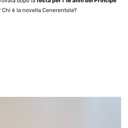
trovata dopo la
festa per i 18 anni del Principe
? Chi è la novella Cenerentola?