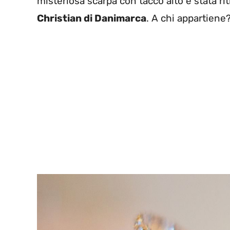
misteriosa scarpa con tacco alto è stata ri
Christian di Danimarca
. A chi appartiene