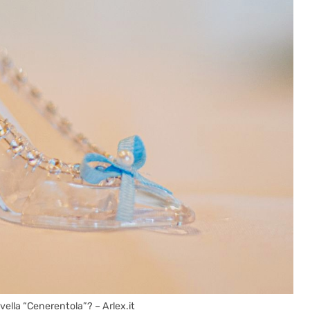
vella “Cenerentola”? – Arlex.it