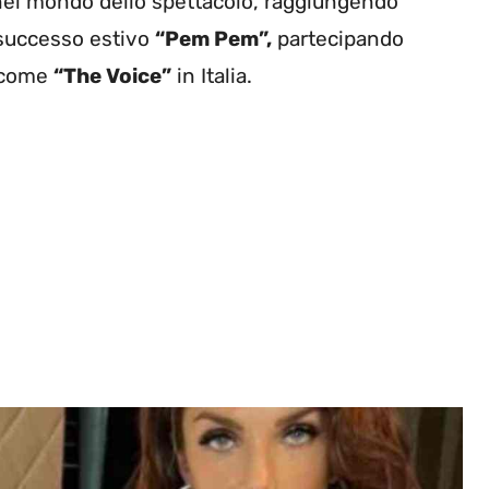
e nel mondo dello spettacolo, raggiungendo
l successo estivo
“Pem Pem”,
partecipando
i come
“The Voice”
in Italia.