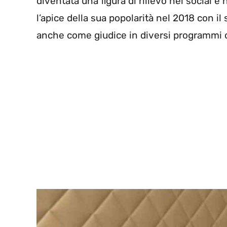
diventata una figura di rilievo nei social 
l’apice della sua popolarità nel 2018 con i
anche come giudice in diversi programm