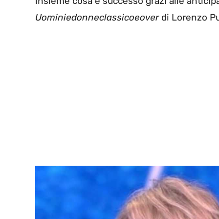
insieme cosa è successo grazi alle anticip
Uominiedonneclassicoeover
di Lorenzo Pu