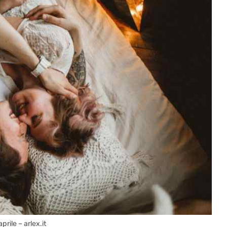
rile – arlex.it