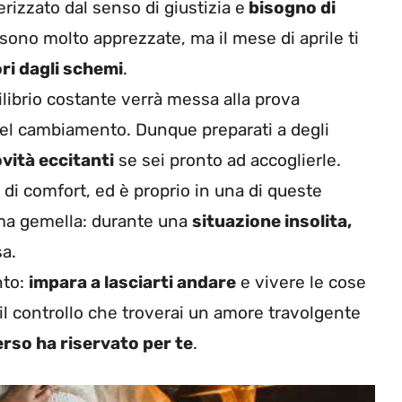
terizzato dal senso di giustizia e
bisogno di
 sono molto apprezzate, ma il mese di aprile ti
ri dagli schemi
.
ilibrio costante verrà messa alla prova
del cambiamento. Dunque preparati a degli
vità eccitanti
se sei pronto ad accoglierle.
 di comfort, ed è proprio in una di queste
ima gemella: durante una
situazione insolita,
sa.
nto:
impara a lasciarti andare
e vivere le cose
controllo che troverai un amore travolgente
verso ha riservato per te
.