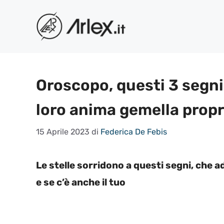
Vai
al
contenuto
Oroscopo, questi 3 segni
loro anima gemella propri
15 Aprile 2023
di
Federica De Febis
Le stelle sorridono a questi segni, che a
e se c’è anche il tuo