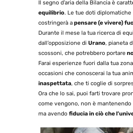
Il segno d’aria della Bilancia è carat
equilibrio
. Le tue doti diplomatiche
costringerà a
pensare (e vivere) fuo
Durante il mese la tua ricerca di equ
dall’opposizione di
Urano
, pianeta 
scossoni, che potrebbero portare
no
Farai esperienze fuori dalla tua zona
occasioni che conoscerai la tua an
inaspettata
, che ti coglie di sorpre
Ora che lo sai, puoi farti trovare pro
come vengono, non è mantenendo il 
ma avendo
fiducia in ciò che l’uni