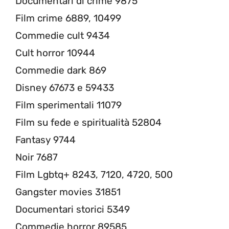
Documentari di crime 9875
Film crime 6889, 10499
Commedie cult 9434
Cult horror 10944
Commedie dark 869
Disney 67673 e 59433
Film sperimentali 11079
Film su fede e spiritualità 52804
Fantasy 9744
Noir 7687
Film Lgbtq+ 8243, 7120, 4720, 500
Gangster movies 31851
Documentari storici 5349
Commedie horror 89585