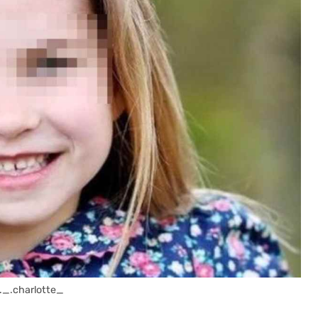
s._.charlotte_