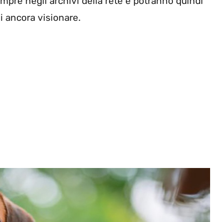
mpre negli archivi della rete e potranno quindi
li ancora visionare.