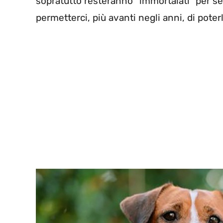
sopratutto resteranno “immortalati” per se
permetterci, più avanti negli anni, di poter