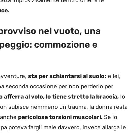
atta improvvisamente dentro di lei e le
uce.
mprovviso nel vuoto, una
l peggio: commozione e
 avventure,
sta per schiantarsi al suolo:
e lei,
a seconda occasione per non perderlo per
 afferra al volo, lo tiene stretto la braccia,
lo
a non subisce nemmeno un trauma, la donna resta
i anche
pericolose torsioni muscolari.
Se lo
pa poteva fargli male davvero, invece allarga le