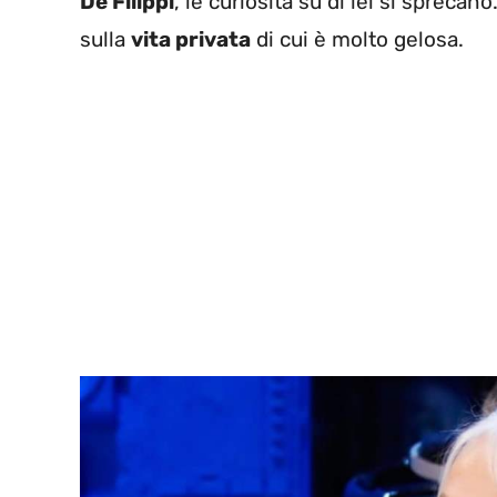
De Filippi
, le curiosità su di lei si sprecan
sulla
vita privata
di cui è molto gelosa.