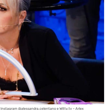
 Instagram @alessandra.celentano e Witty.tv – Arlex