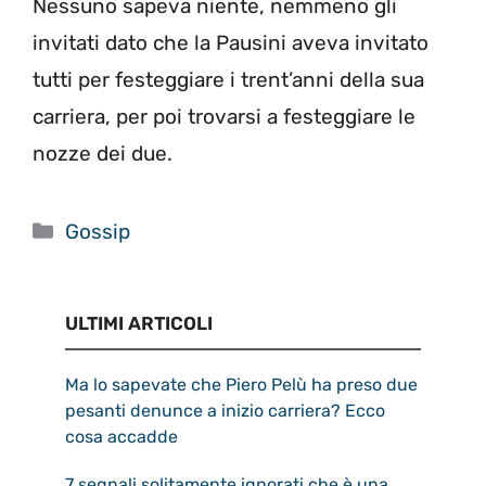
Nessuno sapeva niente, nemmeno gli
invitati dato che la Pausini aveva invitato
tutti per festeggiare i trent’anni della sua
carriera, per poi trovarsi a festeggiare le
nozze dei due.
Categorie
Gossip
ULTIMI ARTICOLI
Ma lo sapevate che Piero Pelù ha preso due
pesanti denunce a inizio carriera? Ecco
cosa accadde
7 segnali solitamente ignorati che è una