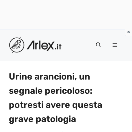
Vai
al
Menu
contenuto
Urine arancioni, un
segnale pericoloso:
potresti avere questa
grave patologia