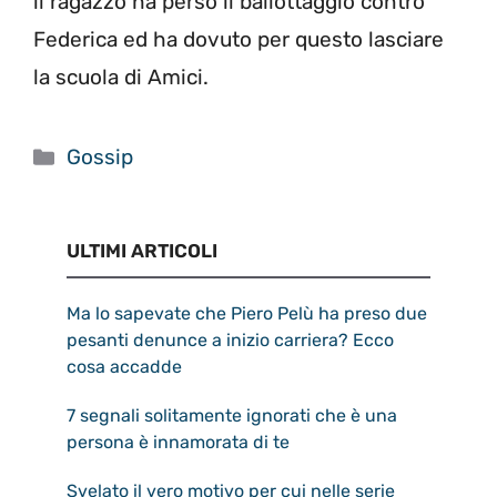
il ragazzo ha perso il ballottaggio contro
Federica ed ha dovuto per questo lasciare
la scuola di Amici.
Categorie
Gossip
ULTIMI ARTICOLI
Ma lo sapevate che Piero Pelù ha preso due
pesanti denunce a inizio carriera? Ecco
cosa accadde
7 segnali solitamente ignorati che è una
persona è innamorata di te
Svelato il vero motivo per cui nelle serie