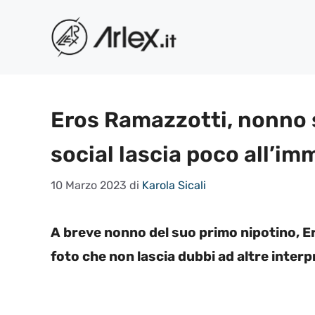
Vai
al
contenuto
Eros Ramazzotti, nonno s
social lascia poco all’i
10 Marzo 2023
di
Karola Sicali
A breve nonno del suo primo nipotino, E
foto che non lascia dubbi ad altre interp