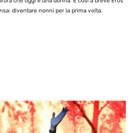
 Aurora che oggi è una donna. E così a breve Eros
sa: diventare nonni per la prima volta.