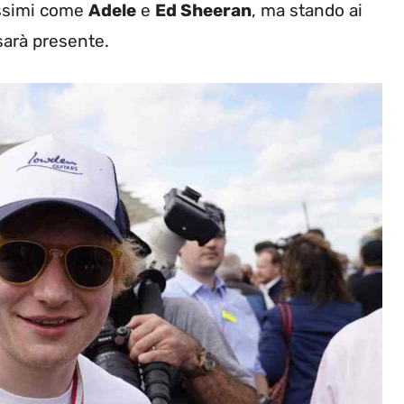
issimi come
Adele
e
Ed Sheeran
, ma stando ai
sarà presente.