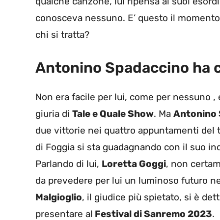
qualche canzone, lui ripensa ai suoi esordi
conosceva nessuno. E’ questo il momento gi
chi si tratta?
Antonino Spadaccino ha c
Non era facile per lui, come per nessuno ,
giuria di
Tale e Quale Show
. Ma
Antonino
due vittorie nei quattro appuntamenti del t
di Foggia si sta guadagnando con il suo indi
Parlando di lui,
Loretta Goggi
, non certame
da prevedere per lui un luminoso futuro n
Malgioglio
, il giudice più spietato, si è de
presentare al
Festival di Sanremo 2023
.