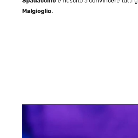
Spadaccino
è riuscito a convincere tutti gl
Malgioglio
.