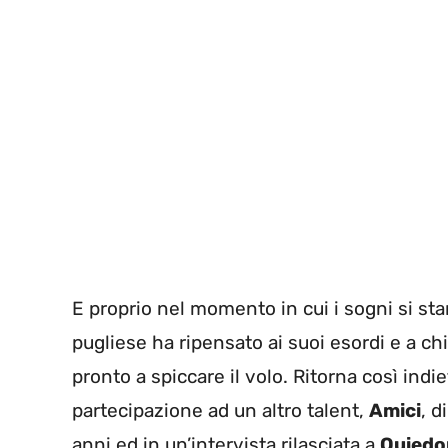
E proprio nel momento in cui i sogni si st
pugliese ha ripensato ai suoi esordi e a chi
pronto a spiccare il volo. Ritorna così indi
partecipazione ad un altro talent,
Amici
, d
anni ed in un’intervista rilasciata a
Quiedo