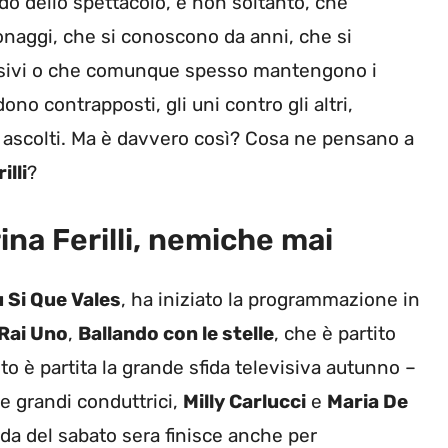
do dello spettacolo, e non soltanto, che
onaggi, che si conoscono da anni, che si
evisivi o che comunque spesso mantengono i
dono contrapposti, gli uni contro gli altri,
i ascolti. Ma è davvero così? Cosa ne pensano a
illi
?
ina Ferilli, nemiche mai
 Si Que Vales
, ha iniziato la programmazione in
Rai Uno
,
Ballando con le stelle
, che è partito
 è partita la grande sfida televisiva autunno –
e grandi conduttrici,
Milly Carlucci
e
Maria De
fida del sabato sera finisce anche per