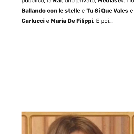
pubblico, la
Rai
, uno privato,
Mediaset
, i 
Ballando con le stelle
e
Tu Si Que Vales
e 
Carlucci
e
Maria De Filippi
. E poi…