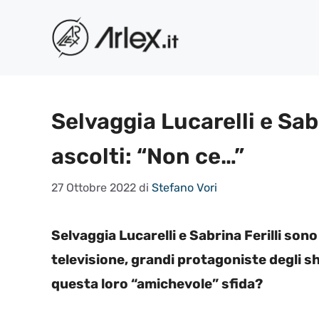
Vai
al
contenuto
Selvaggia Lucarelli e Sabr
ascolti: “Non ce…”
27 Ottobre 2022
di
Stefano Vori
Selvaggia Lucarelli e Sabrina Ferilli so
televisione, grandi protagoniste degli 
questa loro “amichevole” sfida?