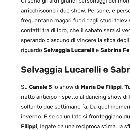
Ci sono gli altri grandi personaggi del mon
arricchiscono i due show. Persone, e pers
frequentano magari fuori dagli studi tel
contatti tra di loro, che il sabato sera si ve
sperando ciascuno di vincere la sfida degl
riguardo
Selvaggia Lucarelli
e
Sabrina Fer
Selvaggia Lucarelli e Sabr
Su
Canale 5
lo show di
Maria De Filippi
,
Tu
netto anticipo rispetto al dancing show di
soltanto due settimane fa. Da quel momento
inverno. E se da un lato si fronteggiano du
Filippi
, legate da una reciproca stima, la s