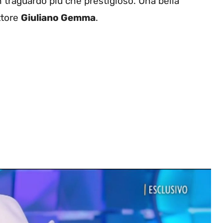
n traguardo più che prestigioso. Una bella
ttore
Giuliano Gemma
.