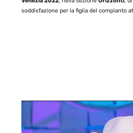
Venezia 2022
, nella sezione
Orizzonti
, u
soddisfazione per la figlia del compianto a