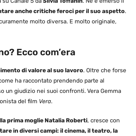
 su Canale 5 da
Silvia Toffanin
. Ne è emerso il
tare anche critiche feroci per il suo aspetto
.
icuramente molto diversa. E molto originale,
 no? Ecco com’era
mento di valore al suo lavoro
. Oltre che forse
i, come ha raccontato prendendo parte al
 un giudizio nei suoi confronti. Vera Gemma
onista del film
Vera
.
la prima moglie Natalia Roberti
, cresce con
re in diversi campi: il cinema, il teatro, la