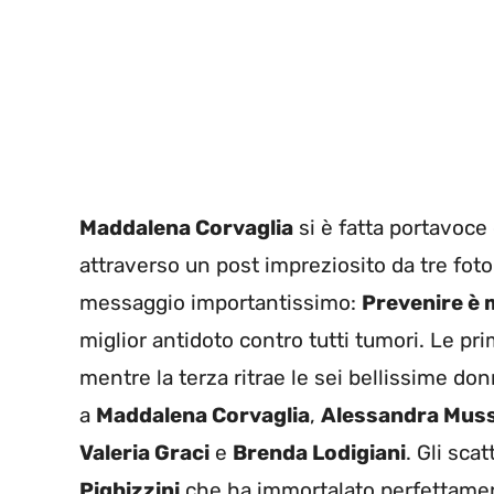
Maddalena Corvaglia
si è fatta portavoce
attraverso un post impreziosito da tre foto
messaggio importantissimo:
Prevenire è 
miglior antidoto contro tutti tumori. Le pr
mentre la terza ritrae le sei bellissime do
a
Maddalena Corvaglia
,
Alessandra Muss
Valeria Graci
e
Brenda Lodigiani
. Gli sca
Pighizzini
che ha immortalato perfettament