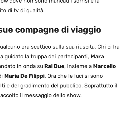
how dove non sono mancati i sorrisi e la
o di tv di qualità.
 sue compagne di viaggio
lcuno era scettico sulla sua riuscita. Chi ci ha
ha guidato la truppa dei partecipanti,
Mara
 andato in onda su
Rai Due
, insieme a
Marcello
di
Maria De Filippi
. Ora che le luci si sono
ti e del gradimento del pubblico. Soprattutto il
accolto il messaggio dello show.