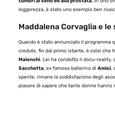
tumori al seno ed alla prostata
, in uno s
leggerezza, è stato uno esempio ben riuscit
Maddalena Corvaglia e le
Quando è stato annunciato il programma qua
creduto, fin dal primo istante, è colei che 
Maionchi
. Lei ha condotto il docu-reality,
Sacchetta
, ex famoso ballerino di
Amici
, 
spente, rimane la soddisfazione degli ascol
piacere di sapere che tante donne hanno r