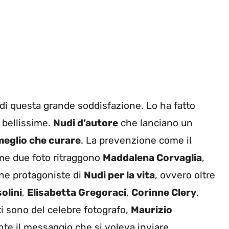
 di questa grande soddisfazione. Lo ha fatto
 bellissime.
Nudi d’autore
che lanciano un
meglio che curare
. La prevenzione come il
ime due foto ritraggono
Maddalena Corvaglia
,
nne protagoniste di
Nudi per la vita
, ovvero oltre
olini
,
Elisabetta Gregoraci
,
Corinne Clery
,
tti sono del celebre fotografo,
Maurizio
e il messaggio che si voleva inviare.