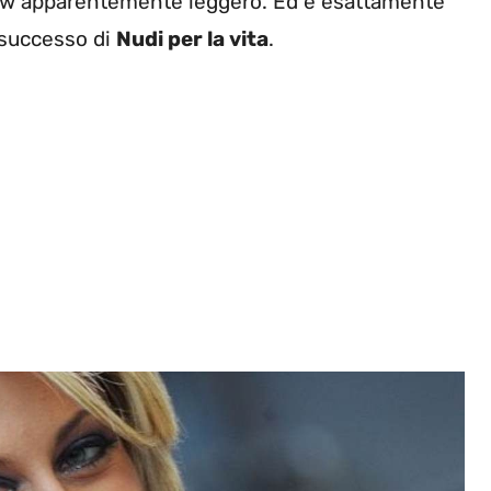
show apparentemente leggero. Ed è esattamente
e successo di
Nudi per la vita
.