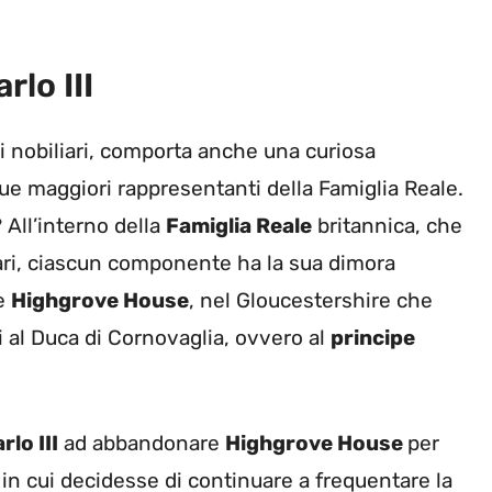
rlo III
li nobiliari, comporta anche una curiosa
due maggiori rappresentanti della Famiglia Reale.
 All’interno della
Famiglia Reale
britannica, che
ari, ciascun componente ha la sua dimora
e
Highgrove House
, nel Gloucestershire che
i al Duca di Cornovaglia, ovvero al
principe
rlo III
ad abbandonare
Highgrove House
per
 in cui decidesse di continuare a frequentare la