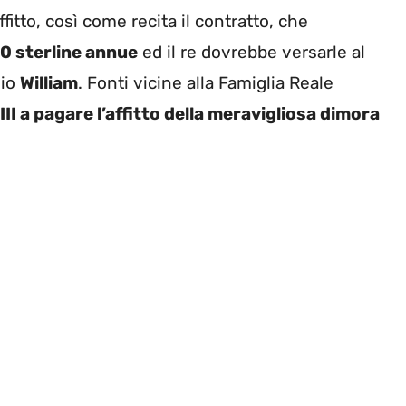
itto, così come recita il contratto, che
0 sterline annue
ed il re dovrebbe versarle al
lio
William
. Fonti vicine alla Famiglia Reale
III a pagare l’affitto della meravigliosa dimora