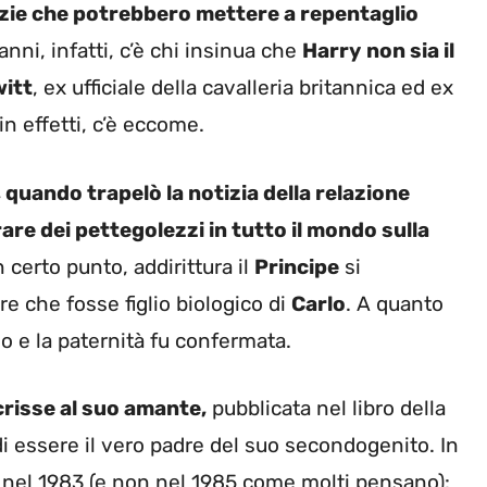
izie che potrebbero mettere a repentaglio
 anni, infatti, c’è chi insinua che
Harry
non sia il
itt
, ex ufficiale della cavalleria britannica ed ex
in effetti, c’è eccome.
, quando trapelò la notizia della relazione
rare dei pettegolezzi in tutto il mondo sulla
n certo punto, addirittura il
Principe
si
e che fosse figlio biologico di
Carlo
. A quanto
ano e la paternità fu confermata.
crisse al suo amante,
pubblicata nel libro della
di essere il vero padre del suo secondogenito. In
ata nel 1983 (e non nel 1985 come molti pensano):