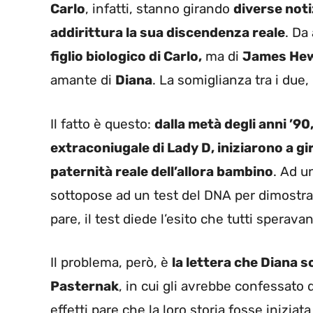
Carlo
, infatti, stanno girando
diverse not
addirittura la sua discendenza reale
. Da
figlio biologico di Carlo,
ma di
James Hew
amante di
Diana
. La somiglianza tra i due, 
Il fatto è questo:
dalla metà degli anni ’90
extraconiugale di Lady D, iniziarono a gi
paternità reale dell’allora bambino
. Ad u
sottopose ad un test del DNA per dimostrar
pare, il test diede l’esito che tutti sperav
Il problema, però, è
la lettera che Diana s
Pasternak
, in cui gli avrebbe confessato 
effetti pare che la loro storia fosse inizi