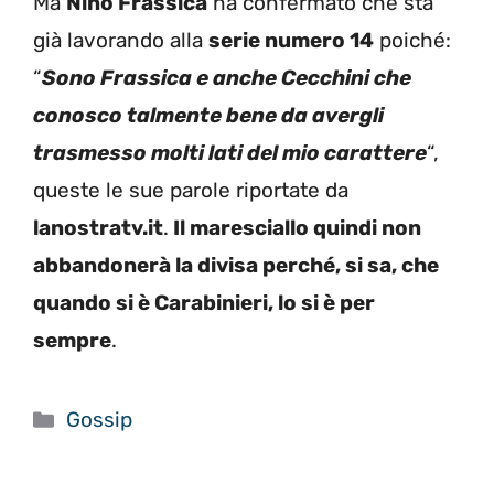
Ma
Nino Frassica
ha confermato che sta
già lavorando alla
serie numero 14
poiché:
“
Sono Frassica e anche Cecchini che
conosco talmente bene da avergli
trasmesso molti lati del mio carattere
“,
queste le sue parole riportate da
lanostratv.it
.
Il maresciallo quindi non
abbandonerà la divisa perché, si sa, che
quando si è Carabinieri, lo si è per
sempre
.
Categorie
Gossip