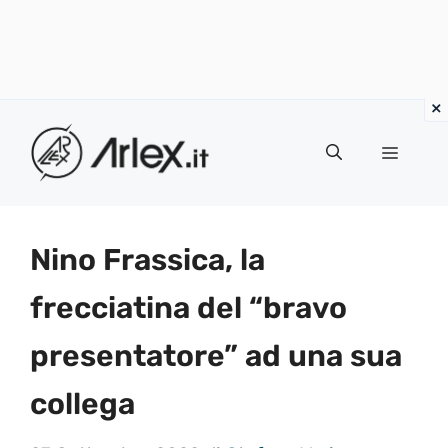
Vai
al
Menu
contenuto
Nino Frassica, la
frecciatina del “bravo
presentatore” ad una sua
collega