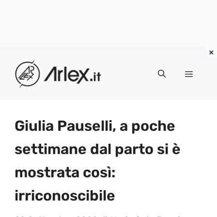
Vai
al
Menu
contenuto
Giulia Pauselli, a poche
settimane dal parto si è
mostrata così:
irriconoscibile