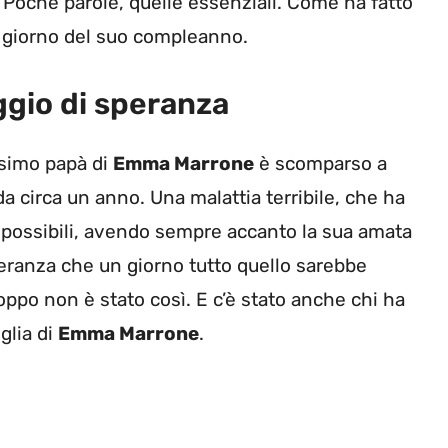
i? Poche parole, quelle essenziali. Come ha fatto
l giorno del suo compleanno.
gio di speranza
ssimo papà di
Emma Marrone
è scomparso a
a circa un anno. Una malattia terribile, che ha
tà possibili, avendo sempre accanto la sua amata
eranza che un giorno tutto quello sarebbe
oppo non è stato così. E c’è stato anche chi ha
glia di
Emma Marrone
.