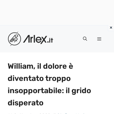
Vai
al
Menu
contenuto
William, il dolore è
diventato troppo
insopportabile: il grido
disperato