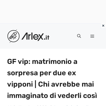
Vai
al
Menu
contenuto
GF vip: matrimonio a
sorpresa per due ex
vipponi | Chi avrebbe mai
immaginato di vederli così