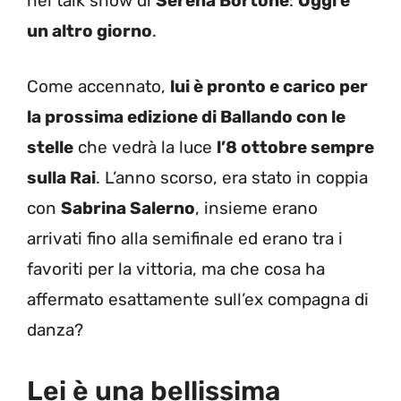
nel talk show di
Serena Bortone
:
Oggi è
un altro giorno
.
Come accennato,
lui è pronto e carico per
la prossima edizione di Ballando con le
stelle
che vedrà la luce
l’8 ottobre sempre
sulla Rai
. L’anno scorso, era stato in coppia
con
Sabrina Salerno
, insieme erano
arrivati fino alla semifinale ed erano tra i
favoriti per la vittoria, ma che cosa ha
affermato esattamente sull’ex compagna di
danza?
Lei è una bellissima