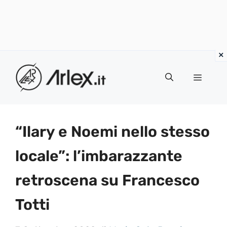
Vai
al
Menu
contenuto
“Ilary e Noemi nello stesso
locale”: l’imbarazzante
retroscena su Francesco
Totti