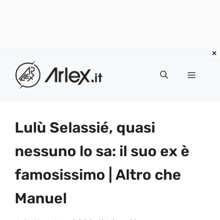
Vai
al
Menu
contenuto
Lulù Selassié, quasi
nessuno lo sa: il suo ex è
famosissimo | Altro che
Manuel