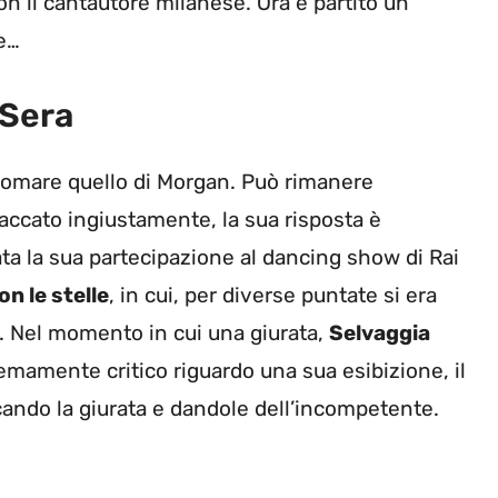
con il cantautore milanese. Ora è partito un
e…
 Sera
domare quello di Morgan. Può rimanere
ttaccato ingiustamente, la sua risposta è
ata la sua partecipazione al dancing show di Rai
n le stelle
, in cui, per diverse puntate si era
. Nel momento in cui una giurata,
Selvaggia
emamente critico riguardo una sua esibizione, il
ccando la giurata e dandole dell’incompetente.