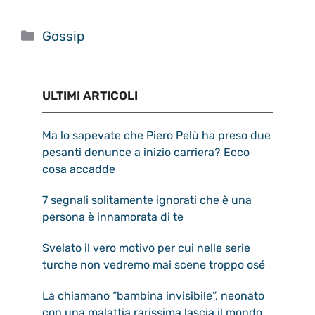
Categorie
Gossip
ULTIMI ARTICOLI
Ma lo sapevate che Piero Pelù ha preso due
pesanti denunce a inizio carriera? Ecco
cosa accadde
7 segnali solitamente ignorati che è una
persona è innamorata di te
Svelato il vero motivo per cui nelle serie
turche non vedremo mai scene troppo osé
La chiamano “bambina invisibile”, neonato
con una malattia rarissima lascia il mondo