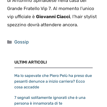
di Antonino Spinalbese nella casa del
Grande Fratello Vip 7. Al momento l’unico
vip ufficiale è
Giovanni Ciacci
, l’hair stylist
spezzino dovrà attendere ancora.
Categorie
Gossip
ULTIMI ARTICOLI
Ma lo sapevate che Piero Pelù ha preso due
pesanti denunce a inizio carriera? Ecco
cosa accadde
7 segnali solitamente ignorati che è una
persona è innamorata di te