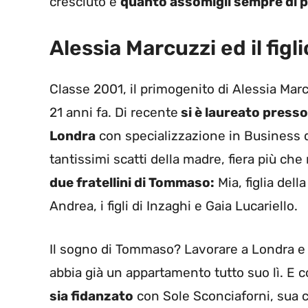
cresciuto e
quanto assomigli sempre di pi
Alessia Marcuzzi ed il fi
Classe 2001, il primogenito di Alessia Mar
21 anni fa. Di recente
si è laureato presso
Londra
con specializzazione in Business d
tantissimi scatti della madre, fiera più che 
due fratellini di Tommaso:
Mia, figlia del
Andrea, i figli di Inzaghi e Gaia Lucariello.
Il sogno di Tommaso? Lavorare a Londra e re
abbia già un appartamento tutto suo lì. E 
sia fidanzato
con Sole Sconciaforni, sua c