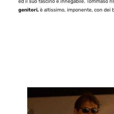
ed il suo fascino è innegabile. Tommaso ri
genitori,
è altissimo, imponente, con dei b