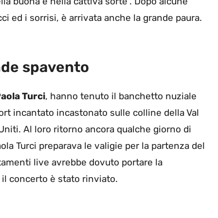
la buona e nella cattiva sorte”. Dopo alcune
 ed i sorrisi, è arrivata anche la grande paura.
ande spavento
aola Turci
, hanno tenuto il banchetto nuziale
rt incantato incastonato sulle colline della Val
 Uniti. Al loro ritorno ancora qualche giorno di
a Turci preparava le valigie per la partenza del
untamenti live avrebbe dovuto portare la
il concerto è stato rinviato.